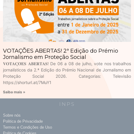
VOTAÇÕES ABERTAS! 2ª Edição do Prémio
Jornalismo em Proteção Social
𝐕𝐎𝐓𝐀𝐂̧𝐎̃𝐄𝐒 𝐀𝐁𝐄𝐑𝐓𝐀𝐒! De 06 a 08 de julho, vote nos trabalhos
jornalísticos da 2.ª Edição do Prémio Nacional de Jornalismo em
Proteção Social 2026. Categorias: Televisão
https://shorturl.at/7MuY1
Saiba mais »
INPS
Sobre nós
Politica de Privacidade
Termos e Condições de Uso
Politica de Cookies