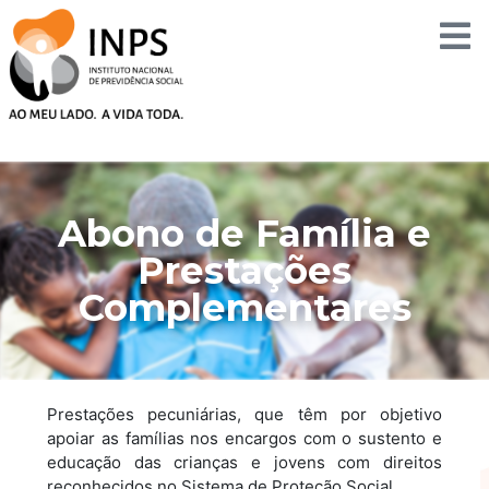
Skip
to
content
Abono de Família e
Prestações
Complementares
Prestações pecuniárias, que têm por objetivo
apoiar as famílias nos encargos com o sustento e
educação das crianças e jovens com direitos
reconhecidos no Sistema de Proteção Social.