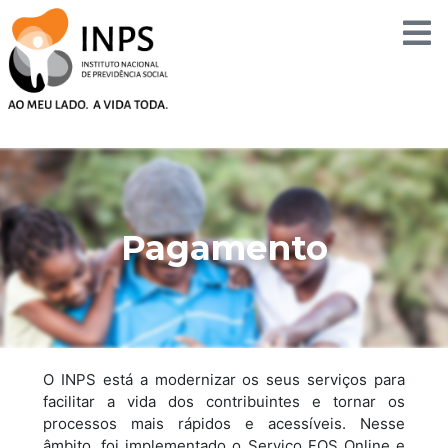
Skip
to
content
Pagamento
O INPS está a modernizar os seus serviços para
facilitar a vida dos contribuintes e tornar os
processos mais rápidos e acessíveis. Nesse
âmbito, foi implementado o Serviço FOS Online e