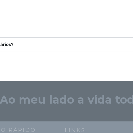
ários?
"Ao meu lado a vida tod
SO RÁPIDO
LINKS