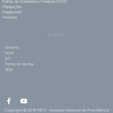
Folhas de Ordenados e Salários (FOS)
Obrigações
Pagamento
Pensões
LINKS
Governo
NOSI
OIT
Porton di nos Ilha
ISSA
F
Y
a
o
c
u
Copyright © 2019 INPS – Instituto Nacional de Previdência