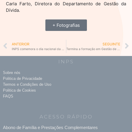
Carla Farto, Diretora do Departamento de Gestão da
Dívida.
+ Fotografias
Prev
ANTERIOR
SEGUINTE
INPS comemora o dia nacional da Segurança Social com conferência sob o lema Inclusão e Sustentabilidade: Desafios e Oportunidades para o futuro da Segurança Social
Termina a formação em Gestão de dívidas à Segurança Social
INPS
Sobre nós
Politica de Privacidade
Termos e Condições de Uso
Politica de Cookies
FAQS
ACESSO RÁPIDO
Abono de Família e Prestações Complementares