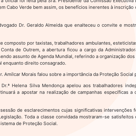
a oficial foi feita pela Sra. Presidente da Comissão Executiv
 em Cabo Verde bem assim, os benefícios inerentes à inscriçã
vogado Dr. Geraldo Almeida que enalteceu o convite e mostr
 composto por taxistas, trabalhadores ambulantes, esteticista
 Conta de Outrem, a abertura ficou a cargo da Administrado
sendo assunto de Agenda Mundial, referindo a organização do
l enquanto direito consagrado.
. Amílcar Morais falou sobre a importância da Proteção Socia
a Dr.ª Helena Silva Mendonça apelou aos trabalhadores ind
tinuará a apostar na realização de campanhas específicas a c
sessão de esclarecimentos cujas significativas intervenções f
gislação. Toda a classe convidada mostraram-se satisfeitos c
istema de Proteção Social.