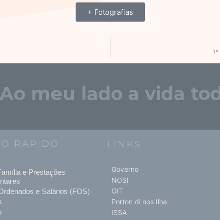
+ Fotografias
1ª
"Ao meu lado a vida tod
SO RÁPIDO
LINKS
Governo
amília e Prestações
NOSI
ntares
OIT
Ordenados e Salários (FOS)
s
Porton di nos Ilha
o
ISSA