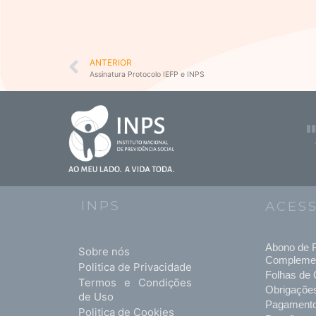
Prev
ANTERIOR
Assinatura Protocolo IEFP e INPS
INPS
ACES
Abono de F
Sobre nós
Compleme
Politica de Privacidade
Folhas de 
Termos e Condições
Obrigaçõe
de Uso
Pagament
Politica de Cookies