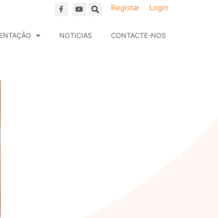
F
Y
Registar
Login
a
o
c
u
e
t
b
u
ENTAÇÃO
NOTICIAS
CONTACTE-NOS
o
b
o
e
k