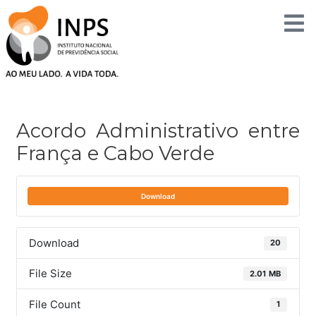
Skip
to
content
Post
navigation
Acordo Administrativo entre
França e Cabo Verde
Download
Download
20
File Size
2.01 MB
File Count
1