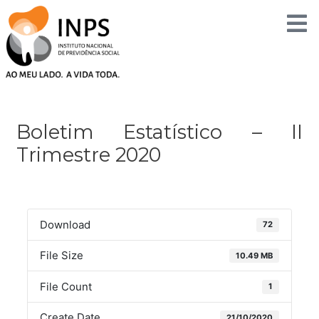
Skip
to
content
Post
navigation
Boletim Estatístico – II
Trimestre 2020
Download
72
File Size
10.49 MB
File Count
1
Create Date
21/10/2020