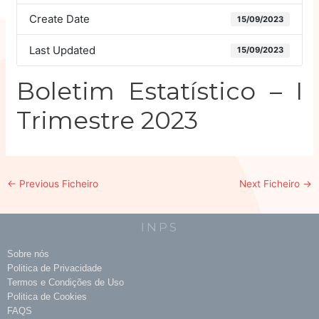
Create Date
15/09/2023
Last Updated
15/09/2023
Boletim Estatístico – I
Trimestre 2023
←
Previous Ficheiro
Next Ficheiro
→
INPS
Sobre nós
Politica de Privacidade
Termos e Condições de Uso
Politica de Cookies
FAQS