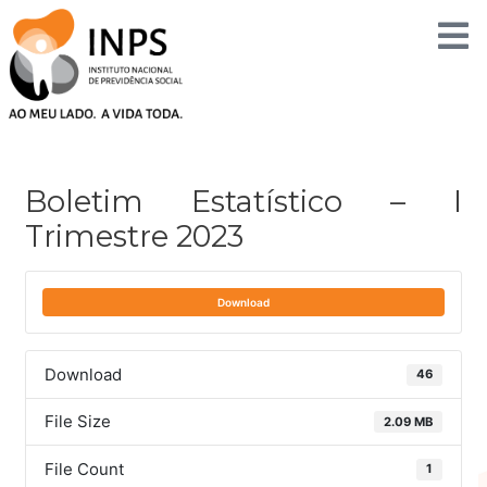
Skip
to
content
Post
navigation
Boletim Estatístico – I
Trimestre 2023
Download
Download
46
File Size
2.09 MB
File Count
1