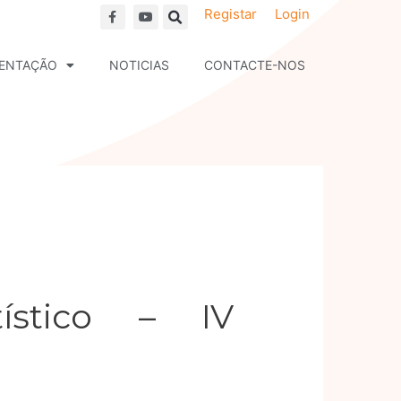
F
Y
Registar
Login
a
o
c
u
e
t
b
u
ENTAÇÃO
NOTICIAS
CONTACTE-NOS
o
b
o
e
k
tístico – IV