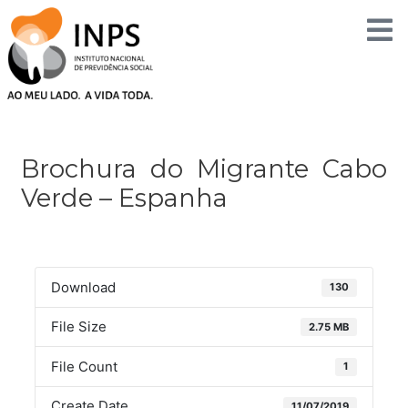
Skip
to
content
Post
navigation
Brochura do Migrante Cabo
Verde – Espanha
Download
130
File Size
2.75 MB
File Count
1
Create Date
11/07/2019