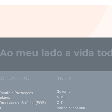
"Ao meu lado a vida tod
SO RÁPIDO
LINKS
Governo
amília e Prestações
NOSI
ntares
OIT
Ordenados e Salários (FOS)
s
Porton di nos Ilha