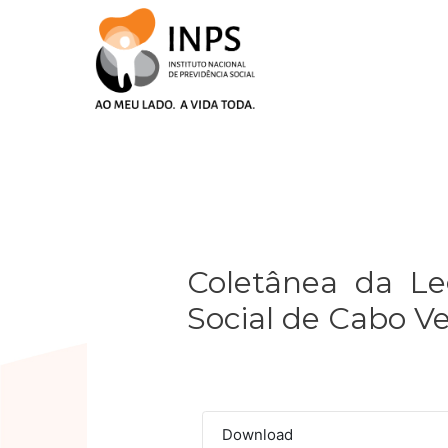
Skip
to
content
Post
navigation
Coletânea da Leg
Social de Cabo V
Download