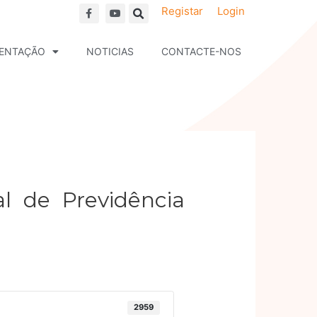
F
Y
Registar
Login
a
o
c
u
e
t
b
u
ENTAÇÃO
NOTICIAS
CONTACTE-NOS
o
b
o
e
k
al de Previdência
2959