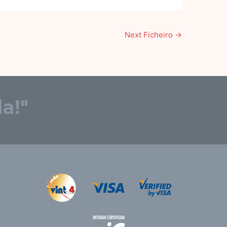
Next Ficheiro
→
a!"