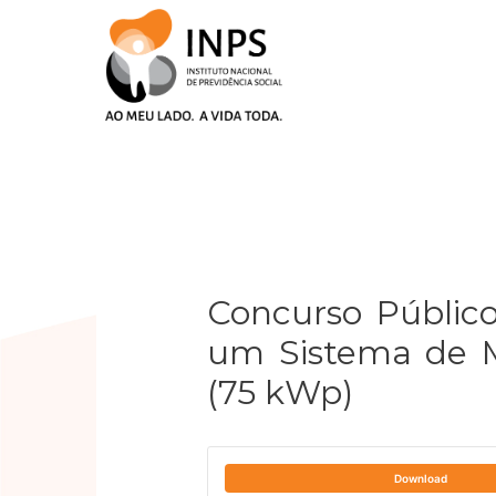
Skip
to
content
Post
navigation
Concurso Público
um Sistema de M
(75 kWp)
Download