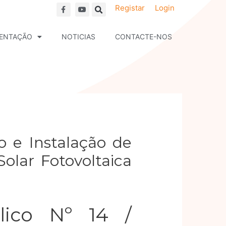
F
Y
Registar
Login
a
o
c
u
e
t
b
u
ENTAÇÃO
NOTICIAS
CONTACTE-NOS
o
b
o
e
k
o e Instalação de
lar Fotovoltaica
lico Nº 14 /