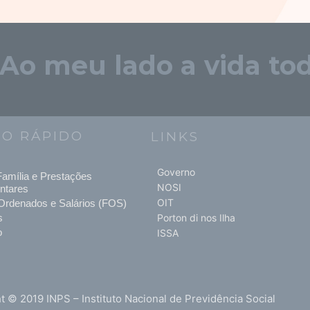
"Ao meu lado a vida tod
SO RÁPIDO
LINKS
Governo
amília e Prestações
NOSI
ntares
OIT
Ordenados e Salários (FOS)
s
Porton di nos Ilha
o
ISSA
t © 2019 INPS – Instituto Nacional de Previdência Social