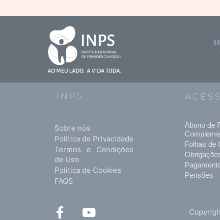
INPS
ACES
Abono de F
Sobre nós
Compleme
Politica de Privacidade
Folhas de 
Termos e Condições
Obrigaçõe
de Uso
Pagament
Politica de Cookies
Pensões
FAQS
F
Y
Copyrigh
a
o