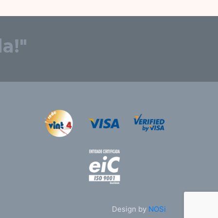
a!"
Design by
NOSi