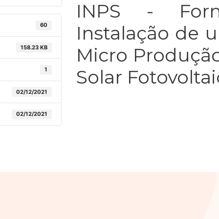
INPS - Forn
60
Instalação de 
158.23 KB
Micro Produçã
1
Solar Fotovolta
02/12/2021
02/12/2021