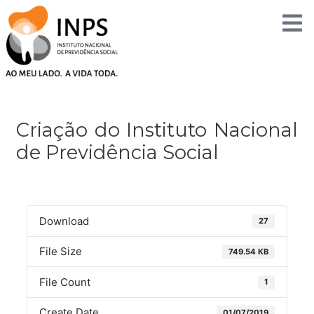
Skip
to
content
Post
navigation
Criação do Instituto Nacional
de Previdência Social
Download
27
File Size
749.54 KB
File Count
1
Create Date
01/07/2019