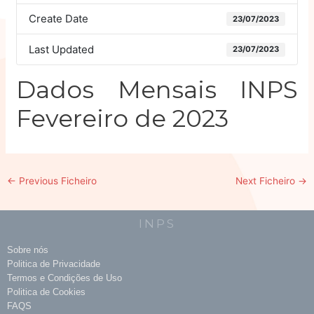
Create Date
23/07/2023
Last Updated
23/07/2023
Dados Mensais INPS
Fevereiro de 2023
←
Previous Ficheiro
Next Ficheiro
→
INPS
Sobre nós
Politica de Privacidade
Termos e Condições de Uso
Politica de Cookies
FAQS