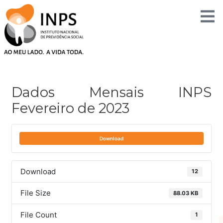
Skip
to
content
Post
navigation
Dados Mensais INPS
Fevereiro de 2023
Download
Download
12
File Size
88.03 KB
File Count
1