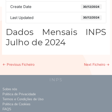
Create Date
30/12/2024
Last Updated
30/12/2024
Dados Mensais INPS
Julho de 2024
←
Previous Ficheiro
Next Ficheiro
→
INPS
Sobre nós
Politica de Privacidade
Termos e Condições de Uso
Politica de Cookies
FAQS