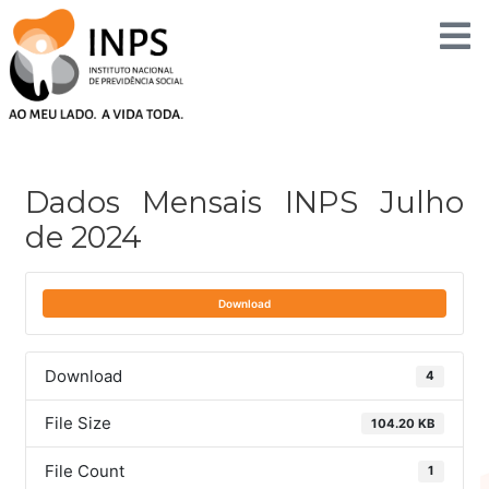
Skip
to
content
Post
navigation
Dados Mensais INPS Julho
de 2024
Download
Download
4
File Size
104.20 KB
File Count
1