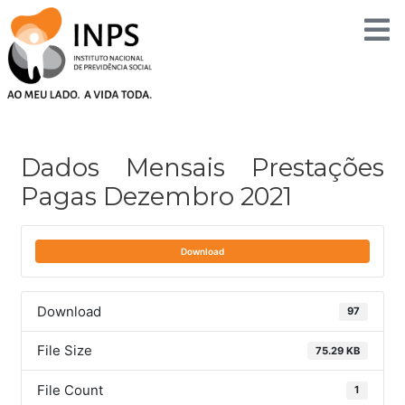
Skip
to
content
Post
navigation
Dados Mensais Prestações
Pagas Dezembro 2021
Download
Download
97
File Size
75.29 KB
File Count
1