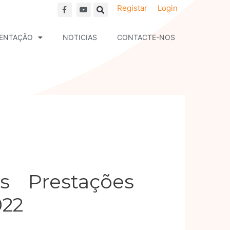
F
Y
Registar
Login
a
o
c
u
e
t
b
u
ENTAÇÃO
NOTICIAS
CONTACTE-NOS
o
b
o
e
k
s Prestações
022