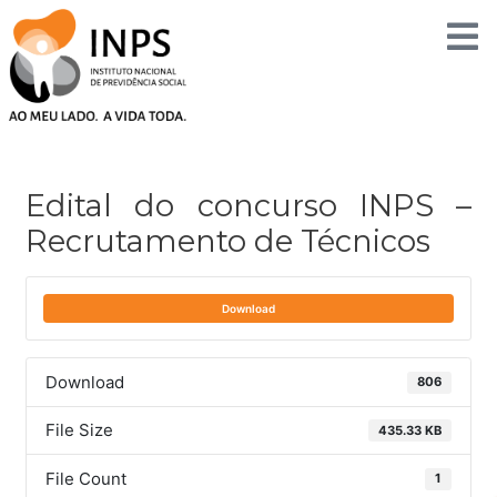
Skip
to
content
Post
navigation
Edital do concurso INPS –
Recrutamento de Técnicos
Download
Download
806
File Size
435.33 KB
File Count
1