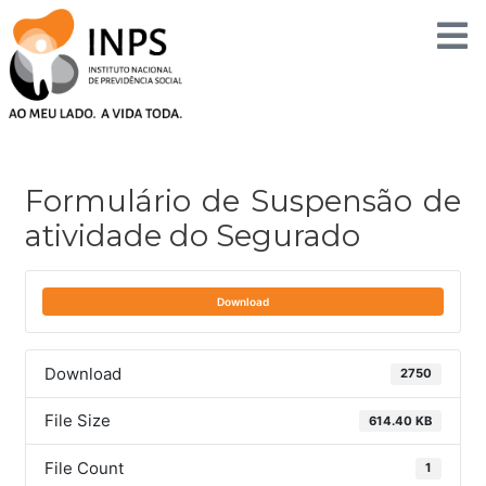
Skip
to
content
Post
navigation
Formulário de Suspensão de
atividade do Segurado
Download
Download
2750
File Size
614.40 KB
File Count
1