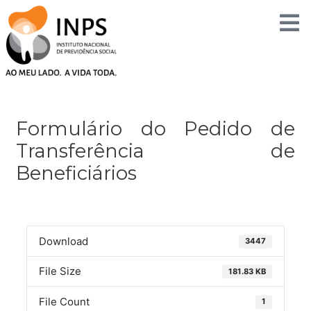
Skip
to
content
Post
navigation
Formulário do Pedido de
Transferência de
Beneficiários
Download
3447
File Size
181.83 KB
File Count
1