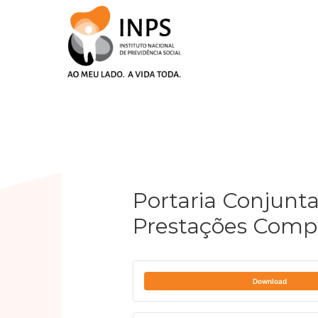
Skip
to
content
Post
navigation
Portaria Conjunta
Prestações Comp
Download