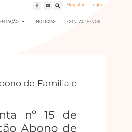
F
Y
Registar
Login
a
o
c
u
e
t
b
u
ENTAÇÃO
NOTICIAS
CONTACTE-NOS
o
b
o
e
k
Abono de Familia e
unta nº 15 de
ação Abono de