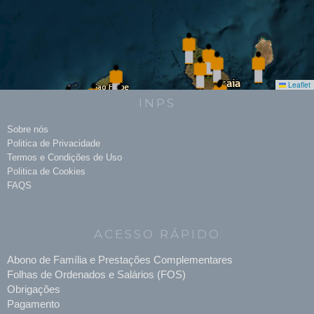
Leaflet
INPS
Sobre nós
Politica de Privacidade
Termos e Condições de Uso
Politica de Cookies
FAQS
ACESSO RÁPIDO
Abono de Família e Prestações Complementares
Folhas de Ordenados e Salários (FOS)
Obrigações
Pagamento