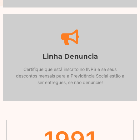
ser entregues, se não denuncie!
descontos mensais para a Previdência Social estão a
Linha Denuncia
Certifique que está inscrito no INPS e se seus
Certifique que está inscrito no INPS e se seus
800-2008
descontos mensais para a Previdência Social estão a
ser entregues, se não denuncie!
1991