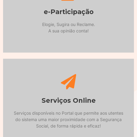
A sua opinião conta!
e-Participação
Elogie, Sugira ou Reclame.
Elogie, Sugira ou Reclame.
e-Participação
A sua opinião conta!
Serviços Online
Serviços disponíveis no Portal que permite aos utentes
do sistema uma maior proximidade com a Segurança
Serviços Online
Social, de forma rápida e eficaz!
Serviços disponíveis no Portal que permite aos utentes
do sistema uma maior proximidade com a Segurança
Saiba mais
Social, de forma rápida e eficaz!