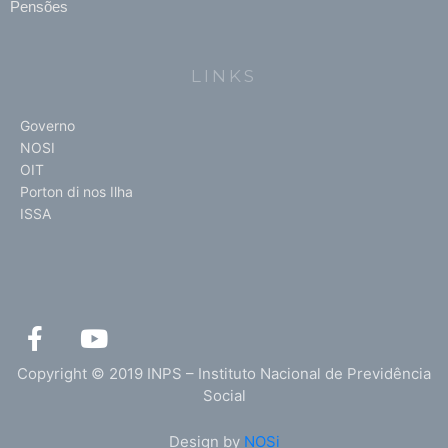
Pensões
LINKS
Governo
NOSI
OIT
Porton di nos Ilha
ISSA
F
Y
a
o
c
u
Copyright © 2019 INPS – Instituto Nacional de Previdência
e
t
Social
b
u
Design by
NOSi