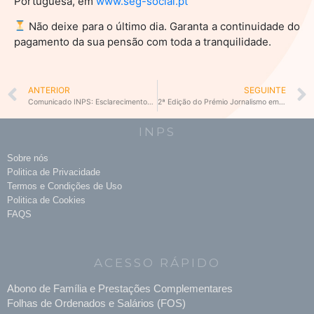
Portuguesa, em
www.seg-social.pt
Não deixe para o último dia. Garanta a continuidade do
pagamento da sua pensão com toda a tranquilidade.
Prev
ANTERIOR
SEGUINTE
Comunicado INPS: Esclarecimentos sobre Leilões e Depósitos
2ª Edição do Prémio Jornalismo em Proteção Social
INPS
Sobre nós
Politica de Privacidade
Termos e Condições de Uso
Politica de Cookies
FAQS
ACESSO RÁPIDO
Abono de Família e Prestações Complementares
Folhas de Ordenados e Salários (FOS)