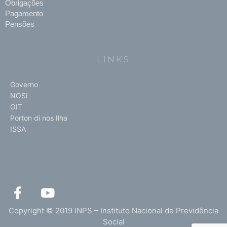
Obrigações
Pagamento
Pensões
LINKS
Governo
NOSI
OIT
Porton di nos Ilha
ISSA
F
Y
a
o
c
u
Copyright © 2019 INPS – Instituto Nacional de Previdência
e
t
Social