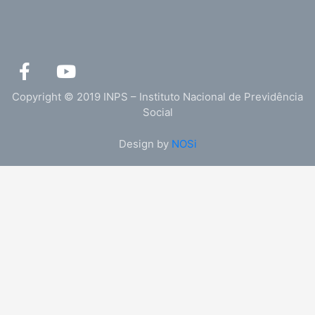
F
Y
a
o
c
u
Copyright © 2019 INPS – Instituto Nacional de Previdência
e
t
Social
b
u
Design by
NOSi
o
b
o
e
k