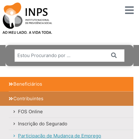
Skip
to
content
Beneficiários
Contribuintes
FOS Online
Inscrição do Segurado
Participação de Mudança de Emprego