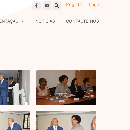
F
Y
Registar
Login
a
o
c
u
e
t
b
u
ENTAÇÃO
NOTICIAS
CONTACTE-NOS
o
b
o
e
k