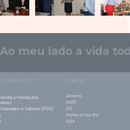
"Ao meu lado a vida tod
SO RÁPIDO
LINKS
Governo
amília e Prestações
NOSI
ntares
OIT
Ordenados e Salários (FOS)
s
Porton di nos Ilha
o
ISSA