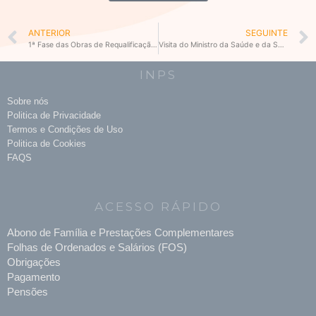
Prev
ANTERIOR
SEGUINTE
1ª Fase das Obras de Requalificação e Rua Pedonal de Ponta Belém
Visita do Ministro da Saúde e da Segurança Social ao INPS
INPS
Sobre nós
Politica de Privacidade
Termos e Condições de Uso
Politica de Cookies
FAQS
ACESSO RÁPIDO
Abono de Família e Prestações Complementares
Folhas de Ordenados e Salários (FOS)
Obrigações
Pagamento
Pensões