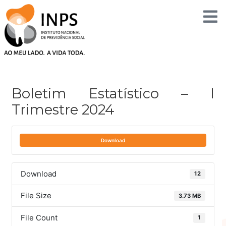
Skip
to
content
Post
navigation
Boletim Estatístico – I
Trimestre 2024
Download
Download
12
File Size
3.73 MB
File Count
1