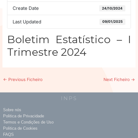
Create Date
24/10/2024
Last Updated
09/01/2025
Boletim Estatístico – I
Trimestre 2024
←
Previous Ficheiro
Next Ficheiro
→
INPS
Sobre nós
Politica de Privacidade
Termos e Condições de Uso
Politica de Cookies
FAQS