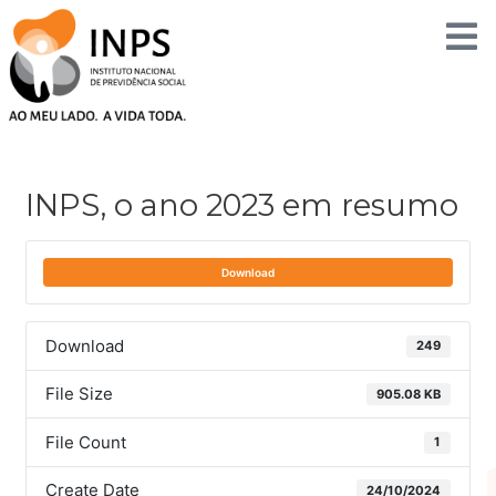
Skip
to
content
Post
navigation
INPS, o ano 2023 em resumo
Download
Download
249
File Size
905.08 KB
File Count
1
Create Date
24/10/2024