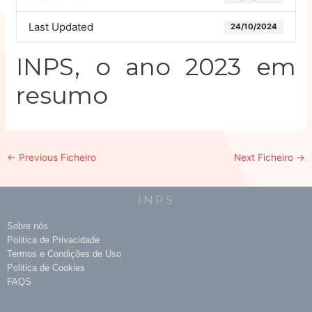
Last Updated
24/10/2024
INPS, o ano 2023 em
resumo
←
Previous Ficheiro
Next Ficheiro
→
INPS
Sobre nós
Politica de Privacidade
Termos e Condições de Uso
Politica de Cookies
FAQS