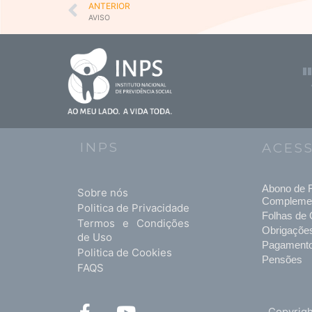
Prev
ANTERIOR
AVISO
INPS
ACES
Abono de F
Sobre nós
Compleme
Politica de Privacidade
Folhas de 
Termos e Condições
Obrigaçõe
de Uso
Pagament
Politica de Cookies
Pensões
FAQS
F
Y
Copyrigh