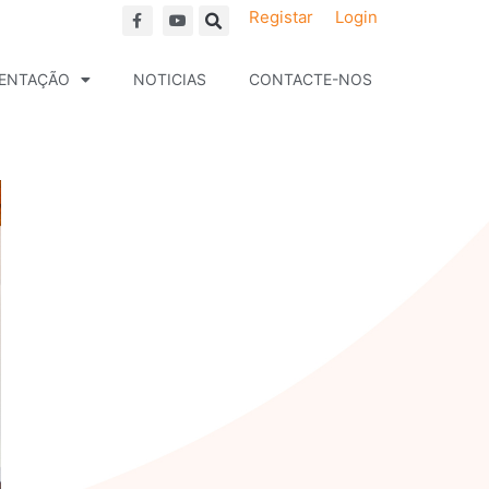
F
Y
Registar
Login
a
o
c
u
e
t
b
u
ENTAÇÃO
NOTICIAS
CONTACTE-NOS
o
b
o
e
k