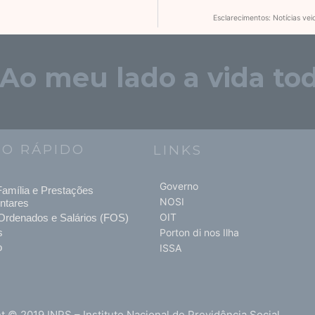
Esclarecimentos: Notícias ve
"Ao meu lado a vida tod
SO RÁPIDO
LINKS
Governo
amília e Prestações
NOSI
ntares
OIT
Ordenados e Salários (FOS)
s
Porton di nos Ilha
o
ISSA
t © 2019 INPS – Instituto Nacional de Previdência Social