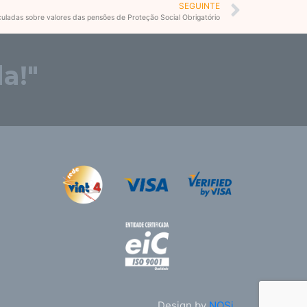
Next
SEGUINTE
iculadas sobre valores das pensões de Proteção Social Obrigatório
a!"
Design by
NOSi