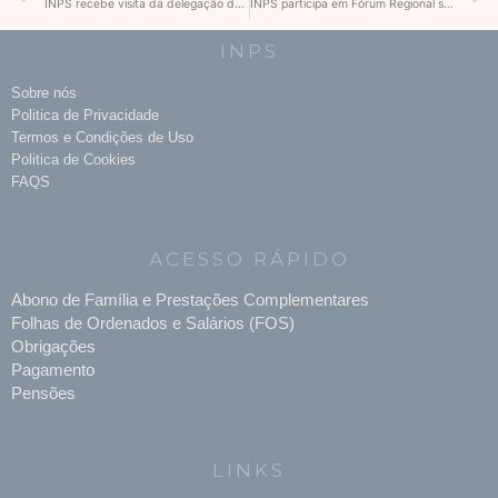
INPS recebe visita da delegação do INSS de Guiné-Bissau
INPS participa em Fórum Regional sobre Legislação Laboral e Social
INPS
Sobre nós
Politica de Privacidade
Termos e Condições de Uso
Politica de Cookies
FAQS
ACESSO RÁPIDO
Abono de Família e Prestações Complementares
Folhas de Ordenados e Salários (FOS)
Obrigações
Pagamento
Pensões
LINKS