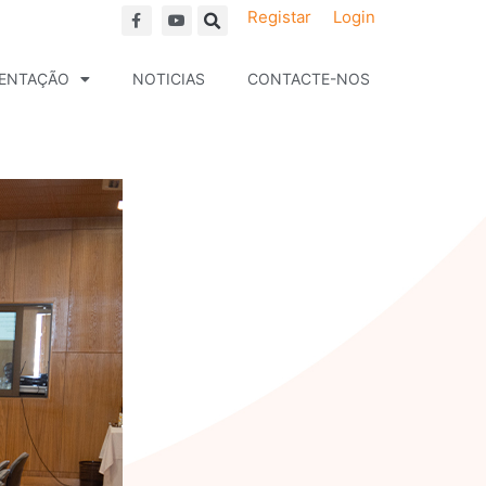
F
Y
Registar
Login
a
o
c
u
e
t
b
u
ENTAÇÃO
NOTICIAS
CONTACTE-NOS
o
b
o
e
k