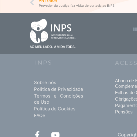
Prev
ANTERIOR
Provedor da Justiça faz visita de cortesia ao INPS
INPS
ACES
Abono de F
Sobre nós
Compleme
Politica de Privacidade
Folhas de 
Termos e Condições
Obrigaçõe
de Uso
Pagament
Politica de Cookies
Pensões
FAQS
F
Y
Copyrigh