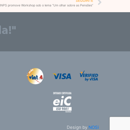
Next
SEGUINTE
INPS promove Workshop sob o lema “Um olhar sobre as Pensões”
a!"
Design by
NOSi