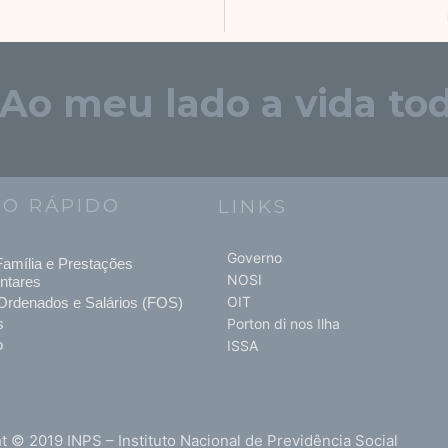
"Ao meu lado a vida tod
SO RÁPIDO
LINKS
Governo
amília e Prestações
NOSI
ntares
OIT
Ordenados e Salários (FOS)
s
Porton di nos Ilha
o
ISSA
t © 2019 INPS – Instituto Nacional de Previdência Social