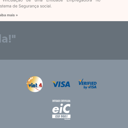
istema de Segurança social.
aiba mais »
a!"