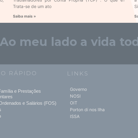
Trata-se de um ato
S
Saiba mais »
S
"Ao meu lado a vida tod
SO RÁPIDO
LINKS
Governo
amília e Prestações
NOSI
ntares
OIT
Ordenados e Salários (FOS)
s
Porton di nos Ilha
o
ISSA