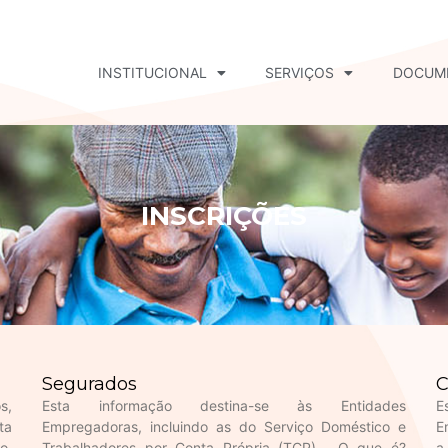
INSTITUCIONAL
SERVIÇOS
DOCUM
INSCRIÇÕES
Segurados
C
s,
Esta informação destina-se às Entidades
E
ta
Empregadoras, incluindo as do Serviço Doméstico e
E
o,
Trabalhadores por Conta Própria (TCP) . O que é?
a