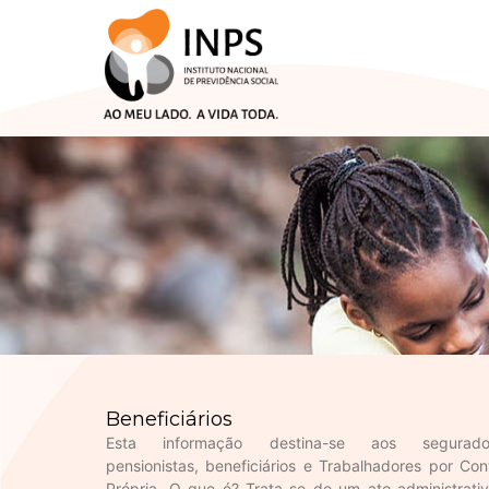
Skip
to
content
Beneficiários
Esta informação destina-se aos segurado
pensionistas, beneficiários e Trabalhadores por Con
Própria. O que é? Trata-se de um ato administrativ