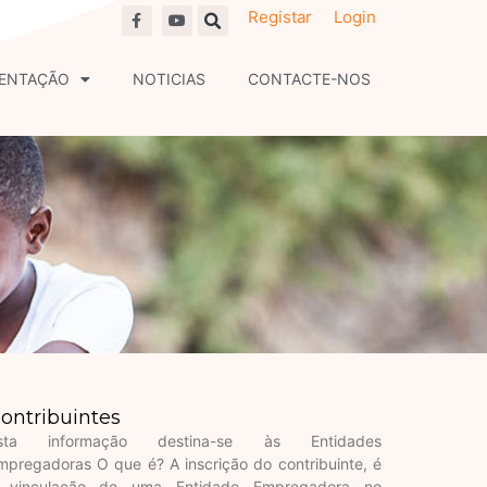
F
Y
Registar
Login
a
o
c
u
e
t
b
u
ENTAÇÃO
NOTICIAS
CONTACTE-NOS
o
b
o
e
k
ontribuintes
sta informação destina-se às Entidades
mpregadoras O que é? A inscrição do contribuinte, é
 vinculação de uma Entidade Empregadora no